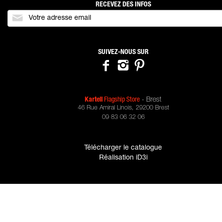
RECEVEZ DES INFOS
SUIVEZ-NOUS SUR
Kartell
Flagship Store
- Brest
46 Rue Amiral Linois
,
29200
Brest
09 83 06 32 06
Télécharger le catalogue
Réalisation iD3i