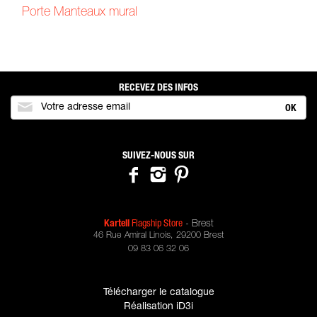
Porte Manteaux mural
RECEVEZ DES INFOS
OK
SUIVEZ-NOUS SUR
Kartell
Flagship Store
- Brest
46 Rue Amiral Linois
,
29200
Brest
09 83 06 32 06
Télécharger le catalogue
Réalisation iD3i