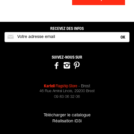
RECEVEZ DES INFOS
OK
SUIVEZ-NOUS SUR
Kartell
Flagship Store
- Brest
46 Rue Amiral Linois
,
29200
Brest
09 83 06 32 06
Télécharger le catalogue
Réalisation iD3i