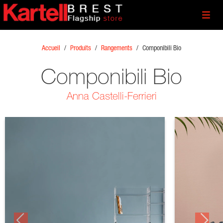
Toggl
navig
Accueil
/
Produits
/
Rangements
/
Componibili Bio
Componibili Bio
Anna Castelli-Ferrieri