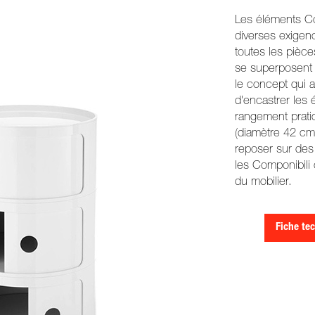
Les éléments Co
diverses exigenc
toutes les pièc
se superposent p
le concept qui a
d'encastrer les
rangement prat
(diamètre 42 cm
reposer sur des 
les Componibili
du mobilier.
Fiche tec