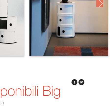
onibili Big
eri