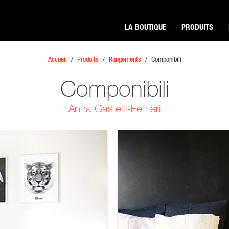
LA BOUTIQUE
PRODUITS
Accueil
/
Produits
/
Rangements
/
Componibili
Componibili
Anna Castelli-Ferrieri