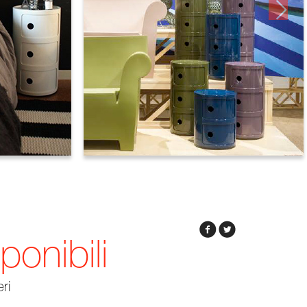
onibili
eri