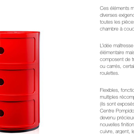
Ces éléments mo
diverses exigenc
toutes les pièce
chambre à couche
L’idée maîtresse
élémentaire mais
composent de t
ou carrés, cert
roulettes.
Flexibles, fonct
multiples récomp
(ils sont expos
Centre Pompidou 
devenu précieux,
nouvelles finitio
cuivre, argent, l