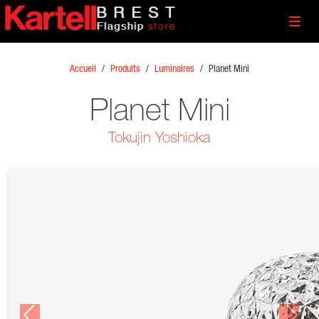
Toggl
navig
Accueil
/
Produits
/
Luminaires
/
Planet Mini
Planet Mini
Tokujin Yoshioka