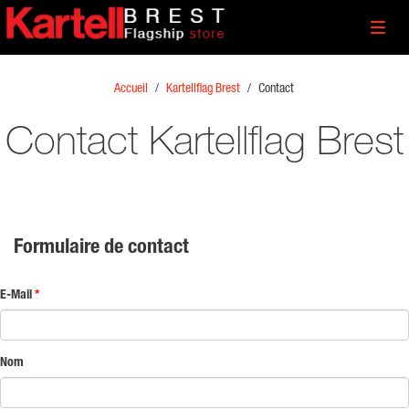
Toggl
navig
Accueil
/
Kartellflag Brest
/
Contact
Contact Kartellflag Brest
Formulaire de contact
E-Mail
*
Nom