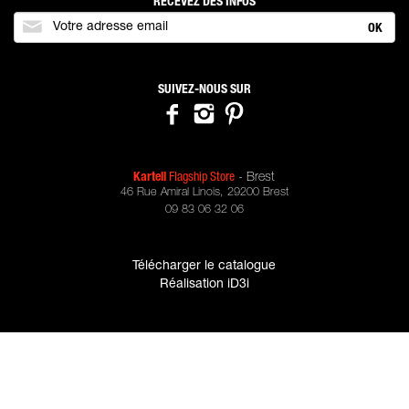
RECEVEZ DES INFOS
OK
SUIVEZ-NOUS SUR
Kartell
Flagship Store
- Brest
46 Rue Amiral Linois
,
29200
Brest
09 83 06 32 06
Télécharger le catalogue
Réalisation iD3i