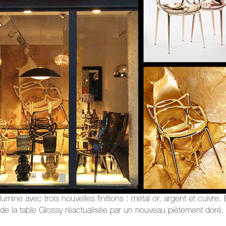
lumine avec trois nouvelles finitions : métal or, argent et cuivre. 
de la table Glossy réactualisée par un nouveau piètement doré.